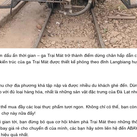
ậm dấu ấn thời gian – ga Trại Mát trở thành điểm dừng chân hấp dẫn 
 kiến trúc của ga Trại Mát được thiết kế phỏng theo đỉnh Langbiang hu
khu chợ địa phương khá tập nập và được nhiều du khách ghé đến. Dừn
ới đủ loại hàng hóa, nhất là những sản vật đặc trưng của Đà Lạt như:
thể mua đầy các loại thực phẩm tươi ngon. Không chỉ có thế, bạn còn
u chợ này nữa đấy!
i gian tới, bạn đừng bỏ qua cơ hội khám phá Trại Mát theo những th
bay giá rẻ cho chuyến đi của mình, các bạn hãy sớm liên hệ đến ABA
 hiệu quả nhất.