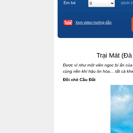
Em bé
(dưới 2
Xem video hướng dẫn
Trại Mát (Đà
Được ví như một viên ngọc bí ẩn của
cùng nền khí hậu ôn hòa… tất cả kh
Đồi chè Cầu Đất