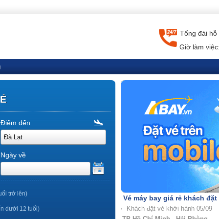
Tổng đài hỗ 
Giờ làm việc
g
RẺ
Điểm đến
Ngày về
uổi trở lên)
Vé máy bay giá rẻ khách đặt
ến dưới 12 tuổi)
TP Hồ Chí Minh - Nha Trang