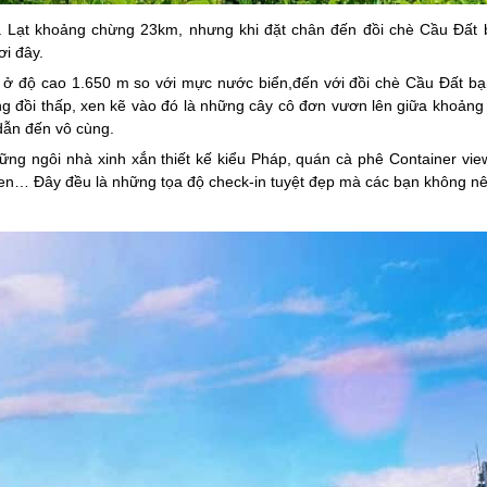
à Lạt khoảng chừng 23km, nhưng khi đặt chân đến đồi chè Cầu Đấ
ơi đây.
ở độ cao 1.650 m so với mực nước biển,đến với đồi chè Cầu Đất bạ
ng đồi thấp, xen kẽ vào đó là những cây cô đơn vươn lên giữa khoảng
dẫn đến vô cùng.
hững ngôi nhà xinh xắn thiết kế kiểu Pháp, quán cà phê Container vi
en… Đây đều là những tọa độ check-in tuyệt đẹp mà các bạn không nê