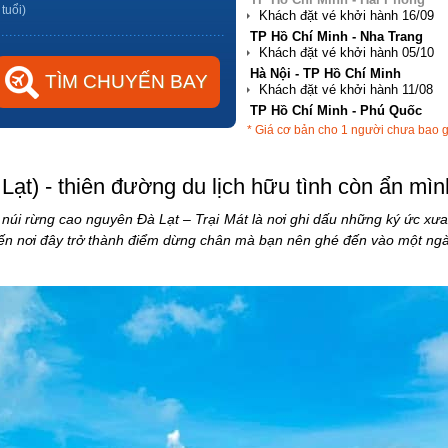
 tuổi)
Hà Nội - TP Hồ Chí Minh
TP Hồ Chí Minh - Phú Quốc
Hà Nội - Đà Nẵng
* Giá cơ bản cho 1 người chưa bao 
TP Hồ Chí Minh - Hải Phòng
 Lạt) - thiên đường du lịch hữu tình còn ẩn mìn
 núi rừng cao nguyên Đà Lạt – Trại Mát là nơi ghi dấu những ký ức xưa
iến nơi đây trở thành điểm dừng chân mà bạn nên ghé đến vào một ngà