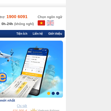
1900 6091
trợ:
Chọn ngôn ngữ
:
0h-24h
(không nghỉ)
Tiện ích
Liên hệ
Giới thiệu
 mới nhất
Chi tiết
90,000 đ
VietjetAir