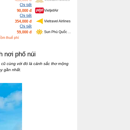
Chi tiết
354,000 đ
Vietravel Airlines
Chi tiết
59,000 đ
Sun Phú Quốc Airways
Chi tiết
639,000 đ
Bamboo Airways
Chi tiết
gồm thuế phí
416,000 đ
Vietnam Airlines
h nơi phố núi
 cũ cùng với đó là cảnh sắc thơ mộng
y gần nhất.