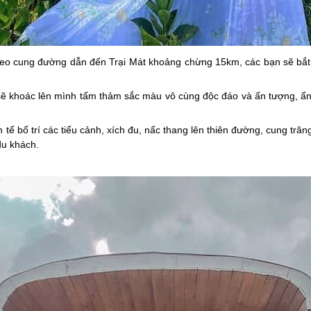
theo cung đường dẫn đến Trại Mát khoảng chừng 15km, các bạn sẽ bắ
sẽ khoác lên mình tấm thảm sắc màu vô cùng độc đáo và ấn tượng, ẩn 
 tế bố trí các tiểu cảnh, xích đu, nấc thang lên thiên đường, cung tră
du khách.