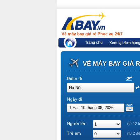
Vé máy bay giá rẻ Phục vụ 24/7
Trang chủ
Xem lại đơn hàn
VÉ MÁY BAY GIÁ 
Điểm đi
Ngày đi
Người lớn
(từ 12 t
Trẻ em
(từ 2 đ