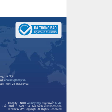
ng, Hà Nội
ail:
contact@abay.vn
Fax: (+84) 24 3533 5403
Công ty TNHH
vé máy bay
trực tuyến
ABAY
Số ĐKKD 0105795184 - Mã số thuế 0105795184
© 2012 ABAY Copyright. All Rights Reserved