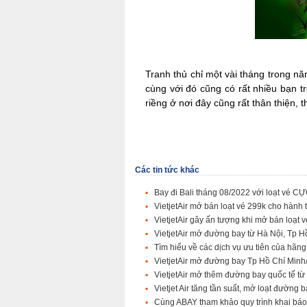
Tranh thủ chỉ một vài tháng trong n
cùng với đó cũng có rất nhiều bạn t
riềng ở nơi đây cũng rất thân thiện,
Các tin tức khác
Bay đi Bali tháng 08/2022 với loạt vé CỰ
VietjetAir mở bán loạt vé 299k cho hành
VietjetAir gây ấn tượng khi mở bán loạt
VietjetAir mở đường bay từ Hà Nội, Tp 
Tìm hiểu về các dịch vụ ưu tiên của hãng
VietjetAir mở đường bay Tp Hồ Chí Min
VietjetAir mở thêm đường bay quốc tế t
Vietjet Air tăng tần suất, mở loạt đườn
Cùng ABAY tham khảo quy trình khai báo y