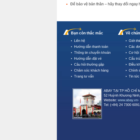
Để bảo vệ bản thân – hãy thay đổi ngay 
Bạn còn thắc mắc
Về chún
Liên hệ
Giới th
Hướng dẫn thanh toán
Các đơ
Thông tin chuyển khoản
Cơ hội 
Hướng dẫn đặt vé
Cấu tr
Câu hỏi thường gặp
Điều k
Chăm sóc khách hàng
Chính 
Trang tư vấn
Tin tức
ABAY TẠI TP HỒ CHÍ 
52 Huỳnh Khương Ninh,
Website:
www.abay.vn
-
Tel: (+84) 24 7300 6091