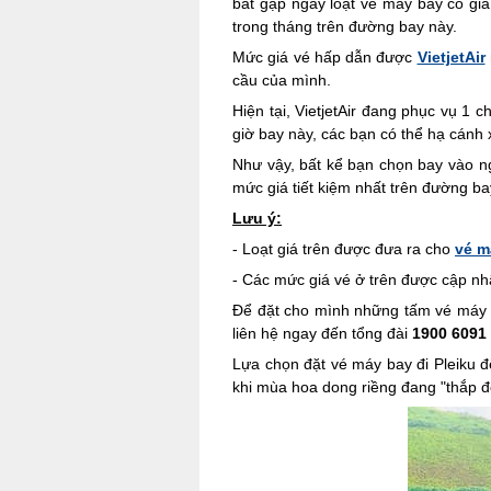
bắt gặp ngay loạt vé máy bay có gi
trong tháng trên đường bay này.
Mức giá vé hấp dẫn được
VietjetAir
cầu của mình.
Hiện tại, VietjetAir đang phục vụ 1
giờ bay này, các bạn có thể hạ cánh
Như vậy, bất kể bạn chọn bay vào ng
mức giá tiết kiệm nhất trên đường ba
Lưu ý:
- Loạt giá trên được đưa ra cho
vé m
- Các mức giá vé ở trên được cập nhật
Để đặt cho mình những tấm vé máy ba
liên hệ ngay đến tổng đài
1900 6091
Lựa chọn đặt vé máy bay đi Pleiku đ
khi mùa hoa dong riềng đang "thắp đ