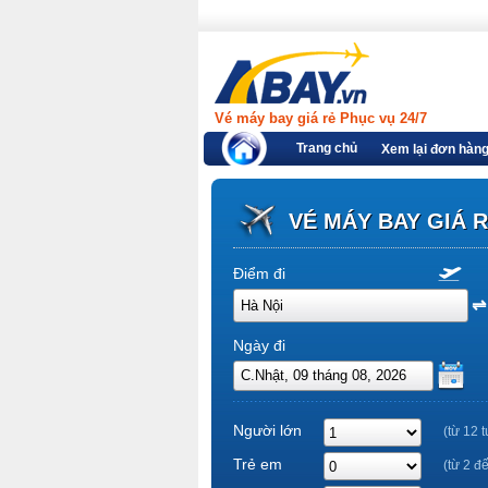
Vé máy bay giá rẻ Phục vụ 24/7
Trang chủ
Xem lại đơn hàn
VÉ MÁY BAY GIÁ 
Điểm đi
Ngày đi
Người lớn
(từ 12 t
Trẻ em
(từ 2 đ