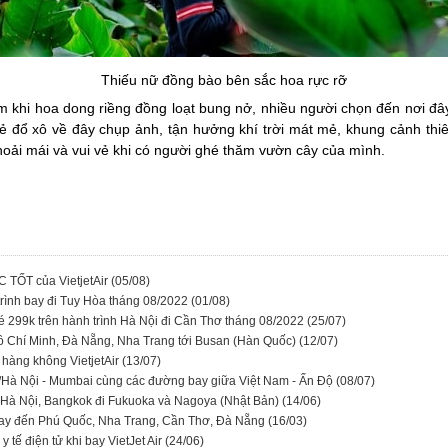
Thiếu nữ đồng bào bên sắc hoa rực rỡ
ăm khi hoa dong riềng đồng loạt bung nở, nhiều người chọn đến nơi 
rẻ đổ xô về đây chụp ảnh, tận hưởng khí trời mát mẻ, khung cảnh th
 thoải mái và vui vẻ khi có người ghé thăm vườn cây của mình.
C TỐT của VietjetAir
(05/08)
 trình bay đi Tuy Hòa tháng 08/2022
(01/08)
 vé 299k trên hành trình Hà Nội đi Cần Thơ tháng 08/2022
(25/07)
Hồ Chí Minh, Đà Nẵng, Nha Trang tới Busan (Hàn Quốc)
(12/07)
 hàng không VietjetAir
(13/07)
h/Hà Nội - Mumbai cùng các đường bay giữa Việt Nam - Ấn Độ
(08/07)
ừ Hà Nội, Bangkok đi Fukuoka và Nagoya (Nhật Bản)
(14/06)
g bay đến Phú Quốc, Nha Trang, Cần Thơ, Đà Nẵng
(16/03)
 tế điện tử khi bay VietJet Air
(24/06)