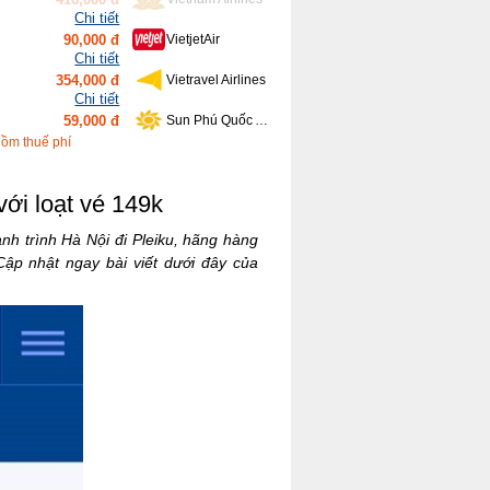
Chi tiết
354,000 đ
Vietravel Airlines
Chi tiết
59,000 đ
Sun Phú Quốc Airways
Chi tiết
639,000 đ
Bamboo Airways
Chi tiết
gồm thuế phí
416,000 đ
Vietnam Airlines
với loạt vé 149k
nh trình Hà Nội đi Pleiku, hãng hàng
Cập nhật ngay bài viết dưới đây của