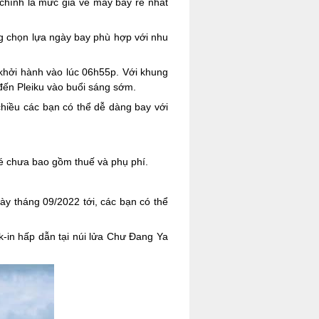
chính là mức giá vé máy bay rẻ nhất
g chọn lựa ngày bay phù hợp với nhu
 khởi hành vào lúc 06h55p. Với khung
 đến Pleiku vào buổi sáng sớm.
chiều các bạn có thể dễ dàng bay với
vé chưa bao gồm thuế và phụ phí.
ày tháng 09/2022 tới, các bạn có thể
k-in hấp dẫn tại núi lửa Chư Đang Ya