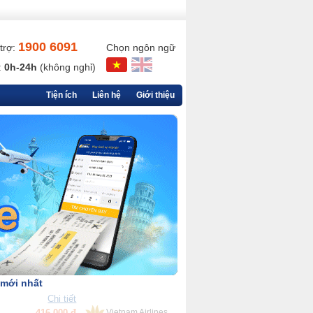
1900 6091
trợ:
Chọn ngôn ngữ
:
0h-24h
(không nghỉ)
Tiện ích
Liên hệ
Giới thiệu
 mới nhất
Chi tiết
90,000 đ
VietjetAir