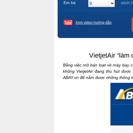
Em bé
(dưới 2
Xem video hướng dẫn
VietjetAir “làm
Bằng việc mở bán loạt vé máy bay có
không VietjetAir đang thu hút được
ABAY.vn để nắm được những thông tin