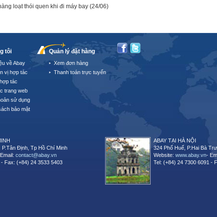
hàng loạt thói quen khi đi máy bay
(24/06)
g tôi
Quản lý đặt hàng
iệu về Abay
Xem đơn hàng
n vị hợp tác
Thanh toán trực tuyến
hợp tác
úc trang web
hoản sử dụng
sách bảo mật
MINH
ABAY TẠI HÀ NỘI
 P.Tân Định, Tp Hồ Chí Minh
324 Phố Huế, P.Hai Bà Trư
 Email:
contact@abay.vn
Website:
www.abay.vn
- Em
 - Fax: (+84) 24 3533 5403
Tel: (+84) 24 7300 6091 - 