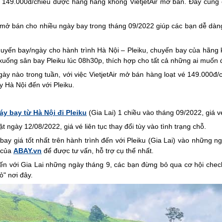
á 149.000đ/chiều được hãng hàng không VietjetAir mở bán. Đây cũng 
mở bán cho nhiều ngày bay trong tháng 09/2022 giúp các bạn dễ dàn
 chuyến bay/ngày cho hành trình Hà Nội – Pleiku, chuyến bay của hãng
 xuống sân bay Pleiku lúc 08h30p, thích hợp cho tất cả những ai muốn
ày nào trong tuần, với việc VietjetAir mở bán hàng loạt vé 149.000đ/
y Hà Nội đến với Pleiku.
áy bay từ Hà Nội đi Pleiku
(Gia Lai) 1 chiều vào tháng 09/2022, giá 
 ngày 12/08/2022, giá vé liên tục thay đổi tùy vào tình trạng chỗ.
y giá tốt nhất trên hành trình đến với Pleiku (Gia Lai) vào những ng
của
ABAY.vn
để được tư vấn, hỗ trợ cụ thể nhất.
ến với Gia Lai những ngày tháng 9, các bạn đừng bỏ qua cơ hội chec
ỏ" nơi đây.