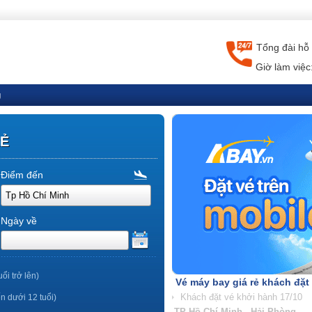
Tổng đài hỗ 
Giờ làm việc
g
RẺ
Điểm đến
Ngày về
uổi trở lên)
Vé máy bay giá rẻ khách đặt
ến dưới 12 tuổi)
TP Hồ Chí Minh - Nha Trang