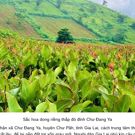
Sắc hoa dong riềng thắp đỏ đỉnh
Chư Đang Ya
hận xã Chư Đang Ya, huyện Chư Păh, tỉnh Gia Lai, cách trung tâm 
ất lâu, để lại nền đất tơi xốp màu mỡ. Người dân Gia Lai phủ kín cây 