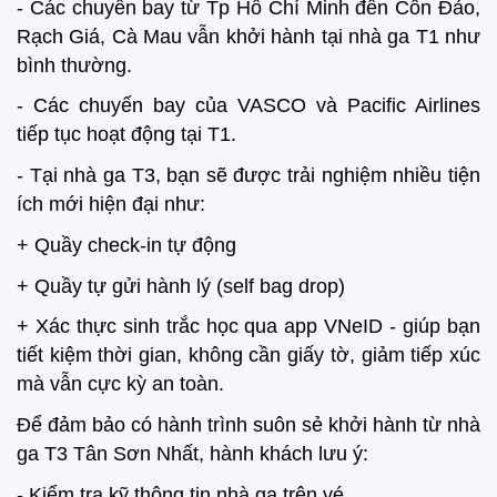
- Các chuyến bay từ Tp Hồ Chí Minh đến Côn Đảo,
Rạch Giá, Cà Mau vẫn khởi hành tại nhà ga T1 như
bình thường.
- Các chuyến bay của VASCO và Pacific Airlines
tiếp tục hoạt động tại T1.
- Tại nhà ga T3, bạn sẽ được trải nghiệm nhiều tiện
ích mới hiện đại như:
+ Quầy check-in tự động
+ Quầy tự gửi hành lý (self bag drop)
+ Xác thực sinh trắc học qua app VNeID - giúp bạn
tiết kiệm thời gian, không cần giấy tờ, giảm tiếp xúc
mà vẫn cực kỳ an toàn.
Để đảm bảo có hành trình suôn sẻ khởi hành từ nhà
ga T3 Tân Sơn Nhất, hành khách lưu ý:
- Kiểm tra kỹ thông tin nhà ga trên vé