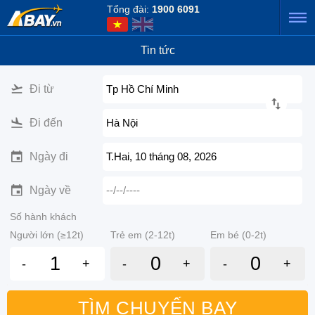
Tổng đài:
1900 6091
Tin tức
Đi từ
Tp Hồ Chí Minh
Đi đến
Hà Nội
Ngày đi
T.Hai, 10 tháng 08, 2026
Ngày về
--/--/----
Số hành khách
Người lớn (≥12t)
Trẻ em (2-12t)
Em bé (0-2t)
-
+
-
+
-
+
TÌM CHUYẾN BAY