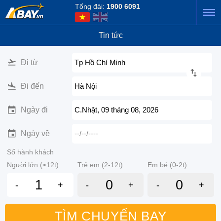
Tổng đài:
1900 6091
Tin tức
Đi từ
Tp Hồ Chí Minh
Đi đến
Hà Nội
Ngày đi
C.Nhật, 09 tháng 08, 2026
Ngày về
--/--/----
Số hành khách
Người lớn (≥12t)
Trẻ em (2-12t)
Em bé (0-2t)
-
+
-
+
-
+
TÌM CHUYẾN BAY