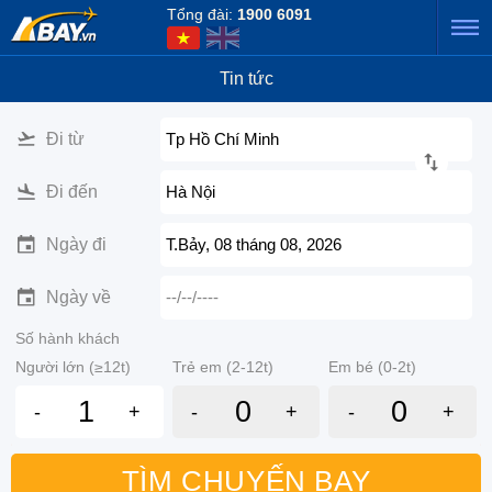
Tổng đài:
1900 6091
Tin tức
Đi từ
Tp Hồ Chí Minh
Đi đến
Hà Nội
Ngày đi
T.Bảy, 08 tháng 08, 2026
Ngày về
--/--/----
Số hành khách
Người lớn (≥12t)
Trẻ em (2-12t)
Em bé (0-2t)
-
+
-
+
-
+
TÌM CHUYẾN BAY