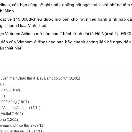
rlines, các bạn cũng sẽ ghi nhận những bất ngờ thú vị với những tấm
hí Minh.
loạt vé 149.000đ/chiều được mở bán cho rất nhiều hành trình hấp d
g, Thanh Hóa, Vinh, Huế.
c Vietnam Airlines mở bán cho 2 hành trình dài từ Hà Nội và Tp Hồ C
 dẫn của Vietnam Airlines các bạn hãy nhanh chóng liên hệ ngay đế
n thiết nhé!
khuyến mãi “Chào thứ 4, Bay Bamboo vô tư”
(01/01)
/07)
h đẹp
(10/02)
/11)
30.000 đồng
(18/11)
a Vietnam Airlines
(18/11)
 Vietjet
(14/11)
 đồng
(12/11)
ào mừng phi cơ thứ 8
(07/11)
ãi từ Jetstar và JCB
(14/11)