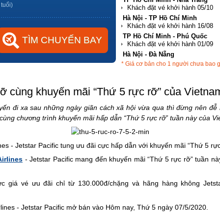
 tuổi)
Hà Nội - TP Hồ Chí Minh
TP Hồ Chí Minh - Phú Quốc
Hà Nội - Đà Nẵng
* Giá cơ bản cho 1 người chưa bao 
TP Hồ Chí Minh - Hải Phòng
cỡ cùng khuyến mãi “Thứ 5 rực rỡ” của Vietnam
 đi xa sau những ngày giãn cách xã hội vừa qua thì đừng nên đễ lỡ 
cùng chương trình khuyến mãi hấp dẫn “Thứ 5 rực rỡ” tuần này của Vie
nes - Jetstar Pacific tung ưu đãi cực hấp dẫn với khuyến mãi “Thứ 5 rự
irlines
- Jetstar Pacific mang đến khuyến mãi “Thứ 5 rực rỡ” tuần nà
ức giá vé ưu đãi chỉ từ 130.000đ/chặng và hãng hàng không Jetsta
lines - Jetstar Pacific mở bán vào Hôm nay, Thứ 5 ngày 07/5/2020.