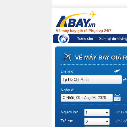
Vé máy bay giá rẻ Phục vụ 24/7
Trang chủ
Xem lại đơn hàn
VÉ MÁY BAY GIÁ 
Điểm đi
Ngày đi
Người lớn
(từ 12 t
Trẻ em
(từ 2 đ