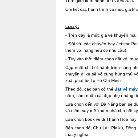
Thời gian khởi hành: từ 07/05/2020.
Chi tiết các hành trình và mức giá 
Lưu ý:
- Trên đây là mức giá vé khuyến mãi 
- Đối với các chuyến bay Jetstar Pa
thêm với hãng nếu có nhu cầu).
- Tùy vào thời điểm chọn đặt vé, mứ
Cập nhật chi tiết hành trình cũng 
chuyến đi xe sẽ vô cùng hứng thú vớ
xuất phát từ Tp Hồ Chí Minh.
Theo đó, các bạn có thể
đặt vé máy
năm, cảm nhận cái đẹp nhẹ nhàng, t
Lựa chọn đến với Đà Nẵng bạn sẽ đư
và niềm say mê khám phá cho bất kỳ
Lựa chọn book vé đi Thanh Hoá hay 
Bên cạnh đó, Chu Lai, Pleiku, Đồng
thật ý nghĩa.