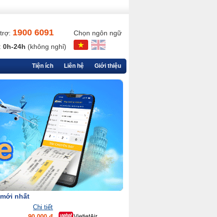
1900 6091
trợ:
Chọn ngôn ngữ
:
0h-24h
(không nghỉ)
Tiện ích
Liên hệ
Giới thiệu
 mới nhất
Chi tiết
90,000 đ
VietjetAir