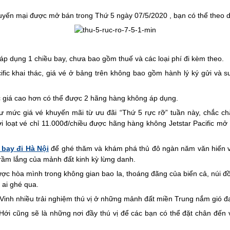
khuyến mại được mở bán trong Thứ 5 ngày 07/5/2020 , bạn có thể theo 
áp dụng 1 chiều bay, chưa bao gồm thuế và các loại phí đi kèm theo.
cific khai thác, giá vé ở bảng trên không bao gồm hành lý ký gửi và s
c giá cao hơn có thể được 2 hãng hàng không áp dụng.
như mức giá vé khuyến mãi từ ưu đãi “Thứ 5 rực rỡ” tuần này, chắc 
i loạt vé chỉ 11.000đ/chiều được hãng hàng không Jetstar Pacific mở 
 bay đi Hà Nội
để ghé thăm và khám phá thủ đô ngàn năm văn hiến với
rầm lắng của mảnh đất kinh kỳ lừng danh.
ợc hòa mình trong không gian bao la, thoáng đãng của biển cả, núi 
 ai ghé qua.
Vinh nhiều trải nghiệm thú vị ở những mảnh đất miền Trung nắm gió đ
 Hới cũng sẽ là những nơi đầy thú vị để các bạn có thể đặt chân đến