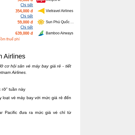
Chi tiết
354,000 đ
Vietravel Airlines
Chi tiết
59,000 đ
Sun Phú Quốc Airways
Chi tiết
639,000 đ
Bamboo Airways
Chi tiết
gồm thuế phí
416,000 đ
Vietnam Airlines
 Airlines
cơ hội săn vé máy bay giá rẻ - tiết
tnam Airlines.
c rỡ” tuần này
y loạt vé máy bay với mức giá rẻ đến
r Pacific đưa ra mức giá vé chỉ từ