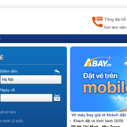
Tổng đài hỗ 
Giờ làm việc
g
RẺ
Điểm đến
Ngày về
uổi trở lên)
Vé máy bay giá rẻ khách đặt
ến dưới 12 tuổi)
TP Hồ Chí Minh - Nha Trang