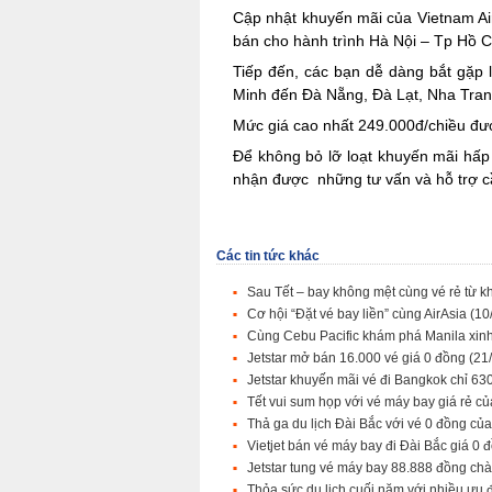
Cập nhật khuyến mãi của Vietnam Ai
bán cho hành trình Hà Nội – Tp Hồ C
Tiếp đến, các bạn dễ dàng bắt gặp 
Minh đến Đà Nẵng, Đà Lạt, Nha Tran
Mức giá cao nhất 249.000đ/chiều đượ
Để không bỏ lỡ loạt khuyến mãi hấp
nhận được những tư vấn và hỗ trợ cầ
Các tin tức khác
Sau Tết – bay không mệt cùng vé rẻ từ 
Cơ hội “Đặt vé bay liền” cùng AirAsia
(10
Cùng Cebu Pacific khám phá Manila xin
Jetstar mở bán 16.000 vé giá 0 đồng
(21
Jetstar khuyến mãi vé đi Bangkok chỉ 6
Tết vui sum họp với vé máy bay giá rẻ củ
Thả ga du lịch Đài Bắc với vé 0 đồng của
Vietjet bán vé máy bay đi Đài Bắc giá 0
Jetstar tung vé máy bay 88.888 đồng ch
Thỏa sức du lịch cuối năm với nhiều ưu đ