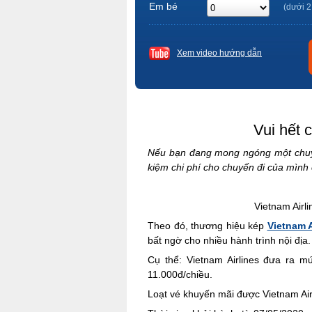
Em bé
(dưới 2
Xem video hướng dẫn
Vui hết 
Nếu bạn đang mong ngóng một chuyến
kiệm chi phí cho chuyến đi của mình 
Vietnam Airli
Theo đó, thương hiệu kép
Vietnam A
bất ngờ cho nhiều hành trình nội địa.
Cụ thể: Vietnam Airlines đưa ra m
11.000đ/chiều.
Loạt vé khuyến mãi được Vietnam Air