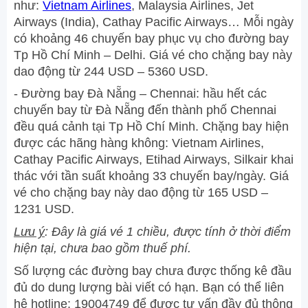
như:
Vietnam Airlines
, Malaysia Airlines, Jet
Airways (India), Cathay Pacific Airways… Mỗi ngày
có khoảng 46 chuyến bay phục vụ cho đường bay
Tp Hồ Chí Minh – Delhi. Giá vé cho chặng bay này
dao động từ 244 USD – 5360 USD.
- Đường bay Đà Nẵng – Chennai: hầu hết các
chuyến bay từ Đà Nẵng đến thành phố Chennai
đều quá cảnh tại Tp Hồ Chí Minh. Chặng bay hiện
được các hãng hàng không: Vietnam Airlines,
Cathay Pacific Airways, Etihad Airways, Silkair khai
thác với tần suất khoảng 33 chuyến bay/ngày. Giá
vé cho chặng bay này dao động từ 165 USD –
1231 USD.
Lưu ý
: Đây là giá vé 1 chiều, được tính ở thời điểm
hiện tại, chưa bao gồm thuế phí.
Số lượng các đường bay chưa được thống kê đầu
đủ do dung lượng bài viết có hạn. Bạn có thể liên
hệ hotline: 19004749 để được tư vấn đầy đủ thông