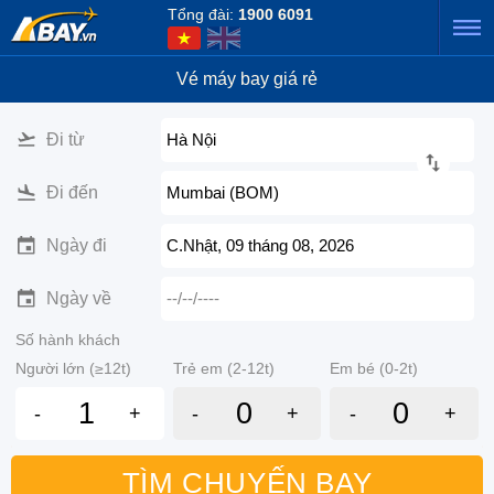
Tổng đài:
1900 6091
Vé máy bay giá rẻ
Đi từ
Hà Nội
Đi đến
Mumbai (BOM)
Ngày đi
C.Nhật, 09 tháng 08, 2026
Ngày về
--/--/----
Số hành khách
Người lớn (≥12t)
Trẻ em (2-12t)
Em bé (0-2t)
-
+
-
+
-
+
TÌM CHUYẾN BAY