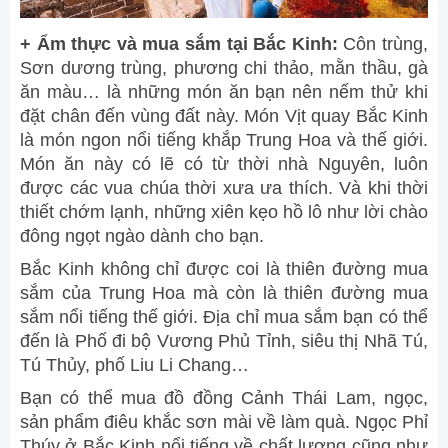
+ Ẩm thực và mua sắm tại Bắc Kinh:
Côn trùng,
Sơn dương trùng, phương chi thảo, mằn thầu, gà
ăn màu… là những món ăn bạn nên nếm thử khi
đặt chân đến vùng đất này. Món Vịt quay Bắc Kinh
là món ngon nổi tiếng khắp Trung Hoa và thế giới.
Món ăn này có lẽ có từ thời nhà Nguyên, luôn
được các vua chúa thời xưa ưa thích. Và khi thời
thiết chớm lạnh, những xiên kẹo hồ lô như lời chào
đông ngọt ngào dành cho bạn.
Bắc Kinh không chỉ được coi là thiên đường mua
sắm của Trung Hoa mà còn là thiên đường mua
sắm nổi tiếng thế giới. Địa chỉ mua sắm bạn có thể
đến là Phố đi bộ Vương Phủ Tỉnh, siêu thị Nhã Tú,
Tú Thủy, phố Liu Li Chang…
Bạn có thể mua đồ đồng Cảnh Thái Lam, ngọc,
sản phẩm điêu khắc sơn mài về làm quà. Ngọc Phỉ
Thúy ở Bắc Kinh nổi tiếng về chất lượng cũng như