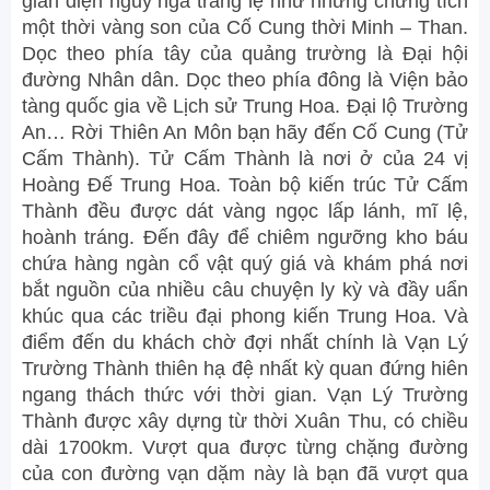
gian điện nguy nga tráng lệ như những chứng tích
một thời vàng son của Cố Cung thời Minh – Than.
Dọc theo phía tây của quảng trường là Đại hội
đường Nhân dân. Dọc theo phía đông là Viện bảo
tàng quốc gia về Lịch sử Trung Hoa. Đại lộ Trường
An… Rời Thiên An Môn bạn hãy đến Cố Cung (Tử
Cấm Thành). Tử Cấm Thành là nơi ở của 24 vị
Hoàng Đế Trung Hoa. Toàn bộ kiến trúc Tử Cấm
Thành đều được dát vàng ngọc lấp lánh, mĩ lệ,
hoành tráng. Đến đây để chiêm ngưỡng kho báu
chứa hàng ngàn cổ vật quý giá và khám phá nơi
bắt nguồn của nhiều câu chuyện ly kỳ và đầy uẩn
khúc qua các triều đại phong kiến Trung Hoa. Và
điểm đến du khách chờ đợi nhất chính là Vạn Lý
Trường Thành thiên hạ đệ nhất kỳ quan đứng hiên
ngang thách thức với thời gian. Vạn Lý Trường
Thành được xây dựng từ thời Xuân Thu, có chiều
dài 1700km. Vượt qua được từng chặng đường
của con đường vạn dặm này là bạn đã vượt qua