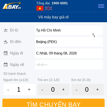
Tổng đài:
1900 6091
Vé máy bay giá rẻ
Đi từ
Tp Hồ Chí Minh
Đi đến
Beijing (PEK)
Ngày đi
C.Nhật, 09 tháng 08, 2026
Ngày về
--/--/----
Số hành khách
Người lớn (≥12t)
Trẻ em (2-12t)
Em bé (0-2t)
-
+
-
+
-
+
TÌM CHUYẾN BAY