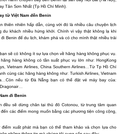
ay Tân Sơn Nhất (Tp Hồ Chí Minh).
y từ Việt Nam đến Benin
 thiên nhiên hấp dẫn, cùng với đó là nhiều câu chuyện lịch
g du khách nhiều hứng khởi. Chính vì vậy thật không lạ khi
đi Benin để du lịch, khám phá và có cho mình thật nhiều trải
bạn sẽ có không ít sự lựa chọn về hãng hàng không phục vụ.
c hãng hàng không có tần suất phục vụ lớn như: HongKong
ways, Vietnam Airlines, China Southern Airlines…Từ Tp Hồ Chí
nh cùng các hãng hàng không như: Turkish Airlines, Vietnam
r Asia…Còn nếu từ Đà Nẵng bạn có thể đặt vé máy bay của:
, Dragonair…
 Nam đi Benin
 đều sẽ dừng chân tại thủ đô Cotonou, từ trung tâm quan
ển đến các điểm mong muốn bằng các phương tiện công cộng,
 điểm xuất phát mà bạn có thể tham khảo và chọn lựa cho
trên những thông tin mà chúng tôi cung cấp sau đây: