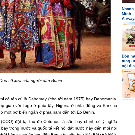
Nhanh 
Minh –
Airway
Đón mù
tung ư
nội địa
 Doo cổ xưa của người dân Benin
Phi có tên cũ là Dahomey (cho tới năm 1975) hay Dahomania.
ếp giáp với Togo ở phía tây, Nigeria ở phía đông và Burkina
có một bờ biển ngắn ở phía nam dẫn tới Eo Benin.
(COO) đặt tại thủ đô Cotonou là sân bay chính có ý nghĩa
bay trong nước và quốc tế kết nối đất nước này đến mọi nơi
 khởi hành chuyến bay đến Benin tại sân bay Nội Bài (Hà Nội),