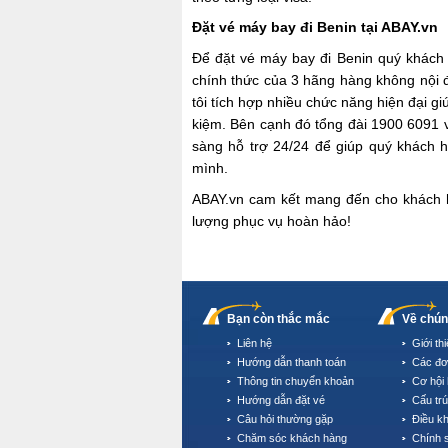
Đặt vé máy bay đi Benin tại ABAY.vn
Để đặt vé máy bay đi Benin quý khách 
chính thức của 3 hãng hàng không nội 
tôi tích hợp nhiều chức năng hiện đại gi
kiệm. Bên cạnh đó tổng đài 1900 6091 v
sàng hỗ trợ 24/24 để giúp quý khách 
mình.
ABAY.vn cam kết mang đến cho khách h
lượng phục vụ hoàn hảo!
Bạn còn thắc mắc
Về chún
Liên hệ
Giới th
Hướng dẫn thanh toán
Các đơ
Thông tin chuyển khoản
Cơ hội 
Hướng dẫn đặt vé
Cấu tr
Câu hỏi thường gặp
Điều k
Chăm sóc khách hàng
Chính 