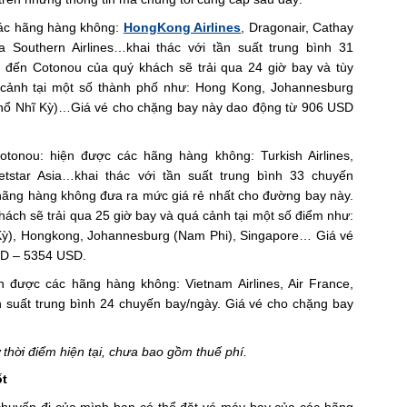
các hãng hàng không:
HongKong Airlines
, Dragonair, Cathay
ina Southern Airlines…khai thác với tần suất trung bình 31
i đến Cotonou của quý khách sẽ trải qua 24 giờ bay và tùy
cảnh tại một số thành phố như: Hong Kong, Johannesburg
(Thổ Nhĩ Kỳ)…Giá vé cho chặng bay này dao động từ 906 USD
onou: hiện được các hãng hàng không: Turkish Airlines,
 Jetstar Asia…khai thác với tần suất trung bình 33 chuyến
à hãng hàng không đưa ra mức giá rẻ nhất cho đường bay này.
hách sẽ trải qua 25 giờ bay và quá cảnh tại một số điểm như:
 Kỳ), Hongkong, Johannesburg (Nam Phi), Singapore… Giá vé
SD – 5354 USD.
được các hãng hàng không: Vietnam Airlines, Air France,
n suất trung bình 24 chuyến bay/ngày. Giá vé cho chặng bay
ở thời điểm hiện tại, chưa bao gồm thuế phí.
ốt