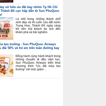
tay sở hữu ưu đãi bay nhóm Tp Hồ Chí
 Thành Đô cực hấp dẫn từ Sun PhuQuoc
s!
Là một trong những thành phố
xinh đẹp và lôi cuốn của đất nước
Trung Hoa, Thành Đô ngày càng
trở nên hút khách du lịch đến
khám phá và trải nghiệm.
a tựu trường - Sun PhuQuoc Airways
u đãi 50% vé trẻ em trên toàn đường bay
Đồng hành cùng hành khách trong
những chuyến đi đầu năm học,
Sun PhuQuoc Airways triển khai
chương trình “Ưu đãi mùa tựu
trường” với mức giảm ...