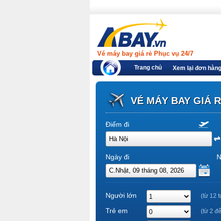
Vé máy bay giá rẻ Phục vụ 24/7
Trang chủ
Xem lại đơn hàn
VÉ MÁY BAY GIÁ 
Điểm đi
Ngày đi
N
Người lớn
(từ 12 t
Trẻ em
(từ 2 đ