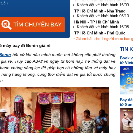
TP Hồ Chí Minh - Nha Trang
 tuổi)
Hà Nội - TP Hồ Chí Minh
TP Hồ Chí Minh - Phú Quốc
Hà Nội - Đà Nẵng
* Giá cơ bản cho 1 người chưa bao 
TP Hồ Chí Minh - Hải Phòng
é máy bay đi Benin giá rẻ
TIN 
 Benin
bất cứ khi nào mình muốn mà không cần phải thường
Book v
 giá rẻ. Truy cập ABAY.vn ngay từ hôm nay, hệ thống đặt vé
từ Viet
 nhanh chóng sàng lọc để giúp bạn có những tấm vé máy bay
ầ hãng hàng không, cùng thời điểm đặt vé giá tốt được chúng
ều.
Bay đẳ
từ Sun