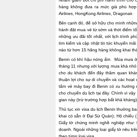
Nhằm giảm bớt chi phí hành trình cho 
hàng không đưa ra mức giá phù hợp c
Airlines, HongKong Airlines, Dragonair.
Bên cạnh đó, để sở hữu cho mình những 
hành đặt mua vé từ sớm và thời điểm tố
những ưu đãi tốt nhất, với lịch trình 
tìm kiếm và cập nhật tin tức khuyến mã
nào từ hơn 15 hãng hàng không khai th
Benin có khí hậu nóng ẩm. Mùa mưa ở 
tháng 11 nhưng với lượng mưa khá nhỏ 
cho du khách đến đây thăm quan khám 
thuận lợi cho sự di chuyển và các hoạt
tấm vé máy bay đi Benin có xu hướng đ
cho chuyến du lịch tại đây. Chính vì vậ
gian này (trừ trường hợp bất khả kháng)
Thủ tục xin visa du lịch Benin thường ba
khai có sẵn ở Đại Sứ Quán); Hộ chiếu (
Giấy tờ chứng minh nghề nghiệp như: 
doanh. Ngoài những loại giấy tờ nêu tr
theo từng loại visa.