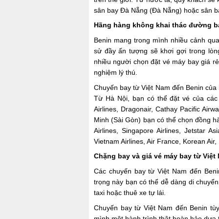
sân bay Đà Nẵng (Đà Nẵng) hoặc sân b
Hãng hàng không khai thác đường ba
Benin mang trong mình nhiều cảnh quan
sử đầy ấn tượng sẽ khơi gợi trong lòn
nhiều người chọn đặt vé máy bay giá rẻ 
nghiệm lý thú.
Chuyến bay từ Việt Nam đến Benin của 
Từ Hà Nội, bạn có thể đặt vé của cá
Airlines, Dragonair, Cathay Pacific Air
Minh (Sài Gòn) bạn có thể chọn đồng hà
Airlines, Singapore Airlines, Jetsta
Vietnam Airlines, Air France, Korean Air
Chặng bay và giá vé máy bay từ Việt
Các chuyến bay từ Việt Nam đến Benin
trọng này bạn có thể dễ dàng di chuy
taxi hoặc thuê xe tự lái.
Chuyến bay từ Việt Nam đến Benin tùy
mình một hành trình thật hoàn hảo dựa 