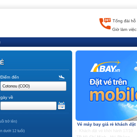
Tổng đài hỗ 
Giờ làm việc
g
RẺ
Điểm đến
gày về
uổi trở lên)
Vé máy bay giá rẻ khách đặt
ến dưới 12 tuổi)