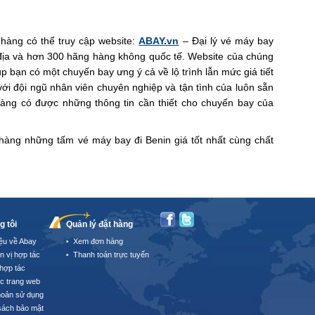
hàng có thể truy cập website:
ABAY.vn
– Đại lý vé máy bay
địa và hơn 300 hãng hàng không quốc tế. Website của chúng
úp bạn có một chuyến bay ưng ý cả về lộ trình lẫn mức giá tiết
ới đội ngũ nhân viên chuyên nghiệp và tận tình của luôn sẵn
hàng có được những thông tin cần thiết cho chuyến bay của
àng những tấm vé máy bay đi Benin giá tốt nhất cùng chất
g tôi
Quản lý đặt hàng
iệu về Abay
Xem đơn hàng
n vị hợp tác
Thanh toán trực tuyến
hợp tác
úc trang web
hoản sử dụng
sách bảo mật