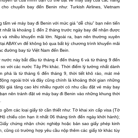
chuyến đi của mình bạn có thể đặt vé máy bay của các hãng
ho chuyến bay đến Benin như: Turkish Airlines, Vietnam
tấm vé máy bay đi Benin với mức giá “dễ chịu” bạn nên tiến
t nhất là khoảng 1 đến 2 tháng trước ngày bay để nhận được
phù và nhiều khuyến mãi lớn. Ngoài ra, bạn nên thường xuyên
i tại ABAY.vn để không bỏ qua bất kỳ chương trình khuyến mãi
ác đường bay từ Việt Nam đến Bein.
nước này bắt đầu từ tháng 4 đến tháng 6 và từ tháng 9 đến
so với các nước Tây Phi khác. Thời điểm lý tưởng nhất dành
phá là từ tháng 6 đến tháng 9, thời tiết khô ráo, mát mẻ
 động ngoài trời và đây cũng chính là khoảng thời gian những
ội giá tăng cao khi nhiều người có nhu cầu đặt vé máy bay
y bạn nên tránh đặt vé máy bay đi Benin vào những khung thời
.
o gồm các loại giấy tờ cần thiết như: Tờ khai xin cấp visa (Tờ
Hộ chiếu còn hạn ít nhất 06 tháng tính đến ngày khởi hành);
Giấy chứng nhận chức nghiệp hoặc bản sao giấy phép kinh
ên, cũng có trường hợp yêu cầu nộp thêm các giấy tờ khác tùy