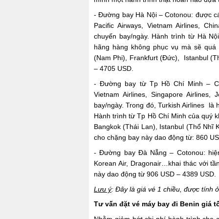
- Đường bay Hà Nội – Cotonou: được 
Pacific Airways, Vietnam Airlines, Ch
chuyến bay/ngày. Hành trình từ Hà Nộ
hãng hàng không phục vụ mà sẽ quá 
(Nam Phi), Frankfurt (Đức), Istanbul 
– 4705 USD.
- Đường bay từ Tp Hồ Chí Minh – Cot
Vietnam Airlines, Singapore Airlines,
bay/ngày. Trong đó, Turkish Airlines l
Hành trình từ Tp Hồ Chí Minh của quý k
Bangkok (Thái Lan), Istanbul (Thổ Nhĩ
cho chặng bay này dao động từ: 860 U
- Đường bay Đà Nẵng – Cotonou: hiện 
Korean Air, Dragonair…khai thác với tầ
này dao động từ 906 USD – 4389 USD.
Lưu ý
: Đây là giá vé 1 chiều, được tính 
Tư vấn đặt vé máy bay đi Benin giá t