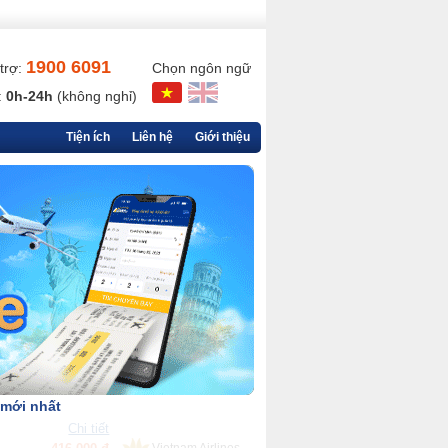
1900 6091
trợ:
Chọn ngôn ngữ
:
0h-24h
(không nghỉ)
Tiện ích
Liên hệ
Giới thiệu
 mới nhất
Chi tiết