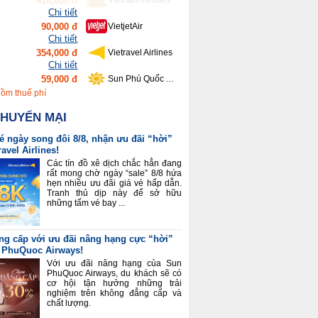
90,000 đ
VietjetAir
Chi tiết
354,000 đ
Vietravel Airlines
Chi tiết
59,000 đ
Sun Phú Quốc Airways
Chi tiết
639,000 đ
Bamboo Airways
Chi tiết
gồm thuế phí
416,000 đ
Vietnam Airlines
KHUYẾN MẠI
é ngày song đôi 8/8, nhận ưu đãi “hời”
ravel Airlines!
Các tín đồ xê dịch chắc hẳn đang
rất mong chờ ngày “sale” 8/8 hứa
hẹn nhiều ưu đãi giá vé hấp dẫn.
Tranh thủ dịp này để sở hữu
những tấm vé bay ...
ng cấp với ưu đãi nâng hạng cực “hời”
 PhuQuoc Airways!
Với ưu đãi nâng hạng của Sun
PhuQuoc Airways, du khách sẽ có
cơ hội tận hưởng những trải
nghiệm trên không đẳng cấp và
chất lượng.