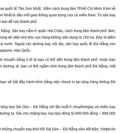
 bay quốc tế Tân Sơn Nhất. Nằm cách trung tâm TP.Hồ Chí Minh 8 km về
ơn Nhất là đầu mối giao thông quan trọng của cả miền Nam. Từ sân bay
 taxi để vào thành phố.
Đà Nẵng. Sân bay nằm ở quận Hải Châu, cách trung tâm thành phố 3km,
 trong đó diện tích khu vực hàng không dân dụng là 150 ha. Đây là điểm
cả nước. Ngoài các đường bay nội địa, sân bay quốc tế Đà Nẵng còn
ingapore, Hàn Quốc.
i chuyển bằng ô tô là bạn có thể đến trung tâm thành phố. Hoặc bạn
rên đường đi, bạn có thể ngắm nhìn trung tâm thành phố Đà Nẵng, một
 bạn sẽ bắt đầu hành trình bằng việc check in tại cảng hàng không Đà
chặng bay Sài Gòn – Đà Nẵng với tần suất 6 chuyến/ngày và chiều bay
 tương tự. Giá cho chặng bay này dao động từ 800.000 đồng – 888.000
những chuyến bay khứ hồi Sài Gòn – Đà Nẵng siêu tiết kiện, Vietjet Air