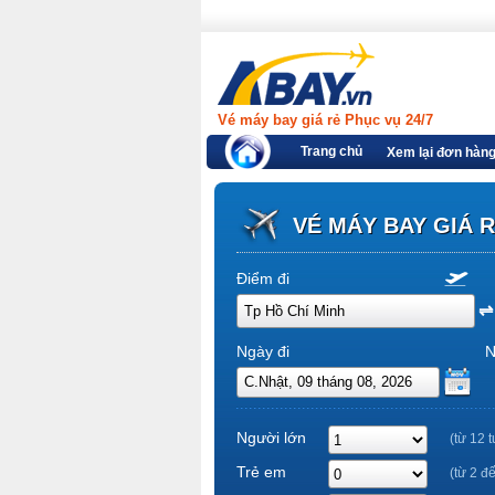
Vé máy bay giá rẻ Phục vụ 24/7
Trang chủ
Xem lại đơn hàn
VÉ MÁY BAY GIÁ 
Điểm đi
Ngày đi
N
Người lớn
(từ 12 t
Trẻ em
(từ 2 đ