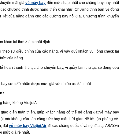
 khuyến mãi giá
vé máy bay
đến mức thấp nhất cho chặng bay này nhất
ột số chương trình được hãng triển khai như: Chương trình bán vé đồng
i Tết của hãng dành cho các đường bay nội địa, Chương trình khuyến
am khảo tại thời điểm nhất định.
đổi theo sự điều chỉnh của các hãng. Vì vậy quý khách vui lòng check lại
 thức của hãng.
ể hoàn thành thủ tục cho chuyến bay, vì quầy làm thù tục sẽ đóng cửa
y bay sớm để nhận được mức giá với nhiều ưu đãi nhất.
n :
g hàng không VietjetAir
i giao diện thân thiện, giúp khách hàng có thể dễ dàng đặt vé máy bay
huột mà không cần tốn công sức hay mất thời gian để tới tận phòng vé.
n, đặt
vé máy bay VietjetAir
đi các chặng quốc tế và nội địa tại ABAY.vn
i mức giá rẻ nhất.