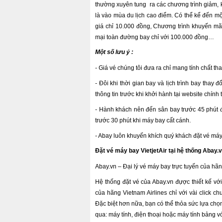
thường xuyên tung ra các chương trình giảm,
là vào mùa du lịch cao điểm. Có thể kể đến m
giá chỉ 10.000 đồng, Chương trình khuyến mã
mại toàn đường bay chỉ với 100.000 đồng…
Một số lưu ý :
- Giá vé chúng tôi đưa ra chỉ mang tính chất th
- Đôi khi thời gian bay và lịch trình bay thay 
thông tin trước khi khởi hành tại website chính
- Hành khách nên đến sân bay trước 45 phút đ
trước 30 phút khi máy bay cất cánh.
- Abay luôn khuyến khích quý khách đặt vé má
Đặt vé máy bay VietjetAir tại hệ thống Abay.v
Abay.vn – Đại lý vé máy bay trực tuyến của hãn
Hệ thống đặt vé của Abay.vn đựợc thiết kế vớ
của hãng Vietnam Airlines chỉ với vài click c
Đặc biệt hơn nữa, bạn có thể thỏa sức lựa chọ
qua: máy tính, điện thoại hoặc máy tính bảng vớ