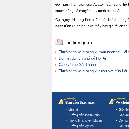
Đội ngũ nhân viên của Abay.vn sẵn sang hỗ t
khách hàng có chuyến bay thoải mái nhất.
Gọi ngay tới trung tâm chăm sóc khách hàng
hành trình chinh phục vé máy bay giá rẻ Vietjet
Tin liên quan
Thưởng thức hương vị món ngon tại Hội 
Đôi nét du lịch phố cổ Hội An
Cafe vỉa hè Sài Thành
Thưởng thức hương vị tuyệt vời của Lẩ
Bạn còn thắc mắc
Về chún
Liên hệ
Giới th
Hướng dẫn thanh toán
Các đơ
Thông tin chuyển khoản
Cơ hội 
Hướng dẫn đặt vé
Cấu tr