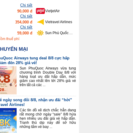
90,000 đ
VietjetAir
Chi tiết
354,000 đ
Vietravel Airlines
Chi tiết
59,000 đ
Sun Phú Quốc Airways
Chi tiết
639,000 đ
Bamboo Airways
Chi tiết
gồm thuế phí
416,000 đ
Vietnam Airlines
KHUYẾN MẠI
uQuoc Airways tung deal 8/8 cực hấp
giảm đến 28% giá vé!
Sun PhuQuoc Airways vừa tung
chương trình Double Day 8/8 với
hàng loạt ưu đãi hấp dẫn, mức
giảm cao nhất lên tới 28% giá vé
trên tất cả các ...
é ngày song đôi 8/8, nhận ưu đãi “hời”
ravel Airlines!
Các tín đồ xê dịch chắc hẳn đang
rất mong chờ ngày “sale” 8/8 hứa
hẹn nhiều ưu đãi giá vé hấp dẫn.
Tranh thủ dịp này để sở hữu
những tấm vé bay ...