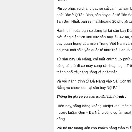
Phi cơ phục vụ chặng bay sẽ cất cánh tại sân
phía Bắc ở Q.Tân Bình, sân bay quốc tế Tân S
Tân Sơn Nhất, bạn sẽ mất khoảng 20 phút đi xe
Hành trình của bạn sẽ dừng lại tại sân bay 
với tổng diện tích khu vực sân bay là 842 ha,
bay quan trọng của miền Trung Việt Nam và 
phục vụ một số tuyến quốc tế như Thái Lan, S
Từ sân bay Đà Nẵng, chỉ mất chừng 15 phút d
cũng có thể đi xe máy cùng rất thuận tiện. T
thành phố trẻ, năng động và phát triển.
Và với hành trình từ Đà Nẵng vào Sài Gòn thì
Nẵng và check ourt tại sân bay Nội Bài.
Thông tin giá vé và các ưu đãi hành trình :
Hiện nay, hãng hàng không Vietjet khai thác 
ngược lạiSài Gòn – Đà Nẵng cũng có tần suất
đồng.
Với nỗ lực mang đến cho khách hàng thân thiết 