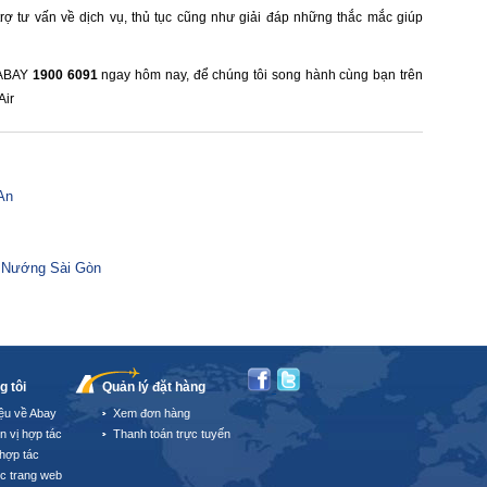
rợ tư vấn về dịch vụ, thủ tục cũng như giải đáp những thắc mắc giúp
 ABAY
1900 6091
ngay hôm nay, để chúng tôi song hành cùng bạn trên
Air
An
u Nướng Sài Gòn
g tôi
Quản lý đặt hàng
iệu về Abay
Xem đơn hàng
n vị hợp tác
Thanh toán trực tuyến
hợp tác
úc trang web