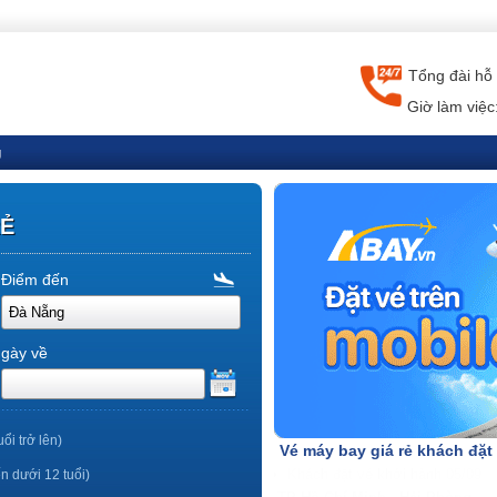
Tổng đài hỗ 
Giờ làm việc
g
RẺ
Điểm đến
gày về
uổi trở lên)
Vé máy bay giá rẻ khách đặt
ến dưới 12 tuổi)