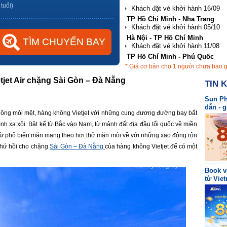
TP Hồ Chí Minh - Nha Trang
 tuổi)
Hà Nội - TP Hồ Chí Minh
TP Hồ Chí Minh - Phú Quốc
Hà Nội - Đà Nẵng
* Giá cơ bản cho 1 người chưa bao 
TP Hồ Chí Minh - Hải Phòng
tjet Air chặng Sài Gòn – Đà Nẵng
TIN 
Sun Ph
dẫn - 
hông mỏi mệt, hàng không Vietjet với những cung đương đường bay bất
nh xa xôi. Bât kể từ Bắc vào Nam, từ mảnh đất địa đầu tổi quốc về miền
h từ phố biển mặn mang theo hơi thở mặn mòi về với những xao động rộn
 khứ hồi cho chặng
Sài Gòn – Đà Nẵng
của hàng không Vietjet để có một
Book v
từ Viet