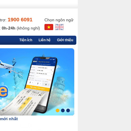
1900 6091
trợ:
Chọn ngôn ngữ
:
0h-24h
(không nghỉ)
Tiện ích
Liên hệ
Giới thiệu
 mới nhất
Chi tiết