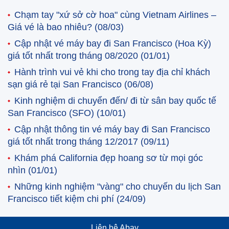
Chạm tay "xứ sở cờ hoa" cùng Vietnam Airlines –
Giá vé là bao nhiêu?
(08/03)
Cập nhật vé máy bay đi San Francisco (Hoa Kỳ)
giá tốt nhất trong tháng 08/2020
(01/01)
Hành trình vui vẻ khi cho trong tay địa chỉ khách
sạn giá rẻ tại San Francisco
(06/08)
Kinh nghiệm di chuyển đến/ đi từ sân bay quốc tế
San Francisco (SFO)
(10/01)
Cập nhật thông tin vé máy bay đi San Francisco
giá tốt nhất trong tháng 12/2017
(09/11)
Khám phá California đẹp hoang sơ từ mọi góc
nhìn
(01/01)
Những kinh nghiệm "vàng" cho chuyến du lịch San
Francisco tiết kiệm chi phí
(24/09)
Liên hệ Abay