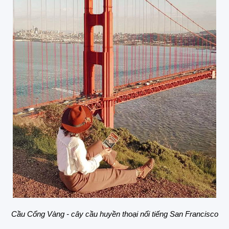
Cầu Cổng Vàng - cây cầu huyền thoại nổi tiếng San Francisco