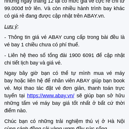
những ngày tháng 12 lại có mức giá vé cực rẻ chỉ từ
99.000đ trở lên. Và còn nhiều hành trình bay khác
có giá rẻ đang được cập nhật trên ABAY.vn.
Lưu ý
:
- Thông tin giá vé ABAY cung cấp trong bài đều là
vé bay 1 chiều chưa có phí thuế.
- Liên hệ theo số tổng đài 1900 6091 để cập nhật
chi tiết lịch bay và giá vé.
Ngay bây giờ bạn có thể tự mình mua vé máy
bay hoặc liên hệ để nhân viên ABAY giúp bạn book
vé. Mọi thao tác đặt vé đơn giản, thanh toán trực
tuyến tại
https://www.abay.vn/
sẽ giúp bạn sở hữu
những tấm vé máy bay giá tốt nhất ở bất cứ thời
điểm nào.
Chúc bạn có những trải nghiệm thú vị ở Hà Nội
cùng cánh đồng cải vàng ươm đầy sức sống.