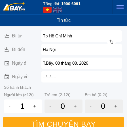
Tổng đài:
1900 6091
Tin tức
Đi từ
Tp Hồ Chí Minh
Đi đến
Hà Nội
Ngày đi
T.Bảy, 08 tháng 08, 2026
Ngày về
--/--/----
Số hành khách
Người lớn (≥12t)
Trẻ em (2-12t)
Em bé (0-2t)
-
+
-
+
-
+
TÌM CHUYẾN BAY