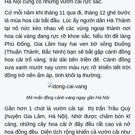
Hà Nội cũng có những vườn cải rực sắc.
Cứ mỗi năm khi tháng 11 qua đi, tháng 12 ghé bước
là mùa hoa cải bắt đầu. Lúc ấy người dân Hà Thành
lại nô nức kéo nhau về các vùng ngoại thành nơi
hoa cải vàng đang rực rỡ khoe sắc. Nếu tới đê làng
Phù Đổng, Gia Lâm hay hai ven bờ sông Đuống
(Thuận Thành, Bắc Ninh) bạn sẽ bắt gặp cánh đồng
hoa cải trổ vàng, trải dài bên triền đê. Cánh đồng
xưa xanh mướt nay ươm màu rực rỡ khiến tiết trời
đông trở nên ấm áp, tinh khôi lạ thường.
Mê mẩn đồng cảnh vàng ngay gần Hà Nội
Gần hơn 1 chút là vườn cải tại thị trấn Trâu Quỳ
(huyện Gia Lâm, Hà Nội). Nhờ được chăm bón kĩ
càng, những cây hoa cải ở đây đều rất cao và nở
hoa đồng đều. Diện tích rộng khiến cả vườn cải như