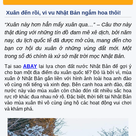
Xuân đến rồi, vi vu Nhật Bản ngắm hoa thôi!
“Xuân này hơn hẳn mấy xuân qua…” – Câu thơ này
thật đúng với những tín đồ đam mê xê dịch, bởi năm
nay, du lịch quốc tế đã được mở cửa, mang đến cho
bạn cơ hội du xuân ở những vùng đất mới. Một
trong số đó chính là xứ sở mặt trời mọc Nhật Bản.
Tại sao
ABAY
lại lựa chọn đất nước Nhật Bản để gợi ý
cho bạn một địa điểm du xuân quốc tế? Đó là bởi vì, mùa
xuân ở Nhật Bản gắn liền với hình ảnh loài hoa anh đào
vô cùng nổi tiếng và xinh đẹp. Bên cạnh hoa anh đào, đất
nước này vào mùa xuân còn chào đón rất nhiều sắc hoa
rực rỡ khác đua nhau nở rộ. Đặc biệt, thời tiết tại Nhật Bản
vào mùa xuân thì vô cùng ủng hộ các hoạt động vui chơi
và khám phá.