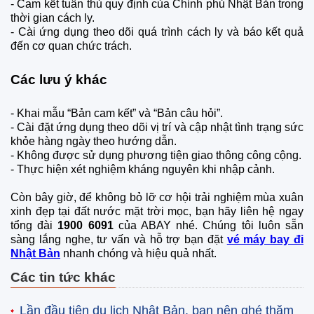
-
Cam kết tuân thủ quy định của Chính phủ Nhật Bản trong
thời gian cách ly.
-
Cài ứng dụng theo dõi quá trình cách ly và báo kết quả
đến cơ quan chức trách.
Các lưu ý khác
-
Khai mẫu “Bản cam kết” và “Bản câu hỏi”.
-
Cài đặt ứng dụng theo dõi vị trí và cập nhật tình trạng sức
khỏe hàng ngày theo hướng dẫn.
-
Không được sử dụng phương tiện giao thông công cộng.
-
Thực hiện xét nghiệm kháng nguyên khi nhập cảnh.
Còn bây giờ, để không bỏ lỡ cơ hội trải nghiệm mùa xuân
xinh đẹp tại đất nước mặt trời mọc, bạn hãy liên hệ ngay
tổng đài
1900 6091
của ABAY nhé. Chúng tôi luôn sẵn
sàng lắng nghe, tư vấn và hỗ trợ bạn đặt
vé máy bay đi
Nhật Bản
nhanh chóng và hiệu quả nhất.
Các tin tức khác
Lần đầu tiên du lịch Nhật Bản, bạn nên ghé thăm