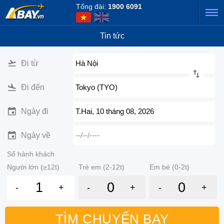
Tổng đài:
1900 6091
Tin tức
Đi từ
Hà Nội
Đi đến
Tokyo (TYO)
Ngày đi
T.Hai, 10 tháng 08, 2026
Ngày về
--/--/----
Số hành khách
Người lớn (≥12t)
Trẻ em (2-12t)
Em bé (0-2t)
-
+
-
+
-
+
TÌM CHUYẾN BAY