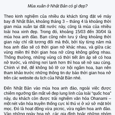
Mùa xuân ở Nhật Bản có gì đẹp?
Theo kinh nghiệm của nhiều du khách từng đặt vé máy
bay đi Nhật Bản, khoảng tháng 3 – tháng 4 là khoảng thời
gian mùa xuân tại đất nước này, cũng là mùa của nhiều
loài hoa xinh đẹp. Trong đó, khoảng 15/03 đến 30/04 là
mùa hoa anh đào. Bạn cũng nên lưu ý rằng khoảng thời
gian này chỉ rất tương đối mà thôi, bởi tùy từng năm mà
hoa anh đào sẽ có thời gian nở khác nhau, và giữa các
vùng miền thì thời gian hoa nở cũng không giống nhau.
Thông thường, những vùng có thời tiết ấm áp sẽ có hoa
nở trước, và những nơi lạnh hơn thì hoa sẽ nở sau cùng.
Chính vì thế, để không bỏ lỡ cơ hội ngắm hoa, bạn nên
tham khảo trước những thông tin dự báo thời gian hoa nở
trên các website du lịch của Nhật Bản nhé.
Đến Nhật Bản vào mùa hoa anh đào, ngoài việc được
chiêm ngưỡng tận mắt vẻ đẹp lung linh của loài “quốc hoa”
này, du khách còn được trải nghiệm văn hóa Ohanami –
một nét văn hóa truyền thống cực kì thú vị ở xứ sở mặt trời
mọc. Đó là hoạt động vừa picnic, vừa ngắm hoa anh đào.
Vào những ngày hoa nở, các gia đình hoặc những nhóm