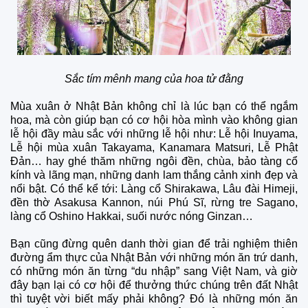
Sắc tím mênh mang của hoa tử đằng
Mùa xuân ở Nhật Bản không chỉ là lúc bạn có thể ngắm
hoa, mà còn giúp bạn có cơ hội hòa mình vào không gian
lễ hội đầy màu sắc với những lễ hội như: Lễ hội Inuyama,
Lễ hội mùa xuân Takayama, Kanamara Matsuri, Lễ Phật
Đản… hay ghé thăm những ngôi đền, chùa, bảo tàng cổ
kính và lãng mạn, những danh lam thắng cảnh xinh đẹp và
nổi bật. Có thể kể tới: Làng cổ Shirakawa, Lâu đài Himeji,
đền thờ Asakusa Kannon, núi Phú Sĩ, rừng tre Sagano,
làng cổ Oshino Hakkai, suối nước nóng Ginzan…
Bạn cũng đừng quên danh thời gian để trải nghiệm thiên
đường ẩm thực của Nhật Bản với những món ăn trứ danh,
có những món ăn từng “du nhập” sang Việt Nam, và giờ
đây bạn lại có cơ hội để thưởng thức chúng trên đất Nhật
thì tuyệt vời biết mấy phải không? Đó là những món ăn