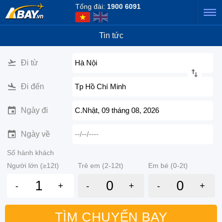
Tổng đài:
1900 6091
Tin tức
Đi từ
Hà Nội
Đi đến
Tp Hồ Chí Minh
Ngày đi
C.Nhật, 09 tháng 08, 2026
Ngày về
--/--/----
Số hành khách
Người lớn (≥12t)
Trẻ em (2-12t)
Em bé (0-2t)
-
+
-
+
-
+
TÌM CHUYẾN BAY