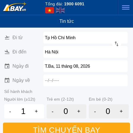
Tổng đài:
1900 6091
Tin tức
Đi từ
Tp Hồ Chí Minh
Đi đến
Hà Nội
Ngày đi
T.Ba, 11 tháng 08, 2026
Ngày về
--/--/----
Số hành khách
Người lớn (≥12t)
Trẻ em (2-12t)
Em bé (0-2t)
-
+
-
+
-
+
TÌM CHUYẾN BAY