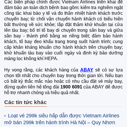
Các biện pháp chính được Vietnam Airlines triển khai để
đảm bảo an toàn dịch bệnh bao gồm: kiểm tra nghiêm ngặt
công tác khai báo y tế và đo thân nhiệt hành khách trước
chuyến bay; từ chối vận chuyển hành khách có biểu hiện
bất thường về sức khỏe; lắp đặt thảm khử khuẩn tại cửa
lên tàu bay; bố trí tổ bay di chuyển trong sân bay và giữa
sân bay - thành phố bằng xe riêng biệt; đảm bảo hành
khách, tổ bay đeo khẩu trang trong suốt hành trình; cung
cấp khăn kháng khuẩn cho hành khách trên chuyến bay;
khử khuẩn tàu bay vào cuối ngày và định kỳ bảo dưỡng
màng lọc không khí HEPA.
Hy vọng rằng, các khách hàng của
ABAY
sẽ có sự lựa
chọn tốt nhất cho chuyến bay trong thời gian tới. Nếu bạn
có bất kỳ thắc mắc nào hoặc có nhu cầu đặt vé máy bay,
đừng quên liên hệ tổng đài
1900 6091
của ABAY để được
hỗ trợ nhanh chóng và hiệu quả nhất.
Các tin tức khác
Loạt vé 299k siêu hấp dẫn được Vietnam Airlines
mở bán 299k trên hành trình Hà Nội – Quy Nhơn