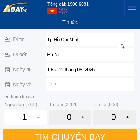
Tổng đài:
1900 6091
Tin tức
Đi từ
Tp Hồ Chí Minh
Đi đến
Hà Nội
Ngày đi
T.Ba, 11 tháng 08, 2026
Ngày về
--/--/----
Số hành khách
Người lớn (≥12t)
Trẻ em (2-12t)
Em bé (0-2t)
-
+
-
+
-
+
TÌM CHUYẾN BAY