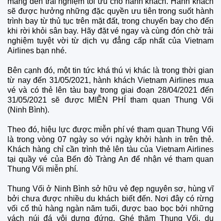
mang đến trải nghiệm tối ưu cho hành khách. Hành khách
sẽ được hưởng những đặc quyền ưu tiên trong suốt hành
trình bay từ thủ tục trên mặt đất, trong chuyến bay cho đến
khi rời khỏi sân bay. Hãy đặt vé ngay và cùng đón chờ trải
nghiệm tuyệt vời từ dịch vụ đẳng cấp nhất của Vietnam
Airlines bạn nhé.
Bên cạnh đó, một tin tức khá thú vị khác là trong thời gian
từ nay đến 31/05/2021, hành khách Vietnam Airlines mua
vé và có thẻ lên tàu bay trong giai đoạn 28/04/2021 đến
31/05/2021 sẽ được MIỄN PHÍ tham quan Thung Vối
(Ninh Bình).
Theo đó, hiệu lực được miễn phí vé tham quan Thung Vối
là trong vòng 07 ngày so với ngày khởi hành in trên thẻ.
Khách hàng chỉ cần trình thẻ lên tàu của Vietnam Airlines
tại quầy vé của Bến đò Tràng An để nhận vé tham quan
Thung Vối miễn phí.
Thung Vối ở Ninh Bình sở hữu vẻ đẹp nguyên sơ, hùng vĩ
bởi chưa được nhiều du khách biết đến. Nơi đây có rừng
vối cổ thủ hàng ngàn năm tuổi, được bao bọc bởi những
vách núi đá vôi dựng đứng. Ghé thăm Thung Vối, du