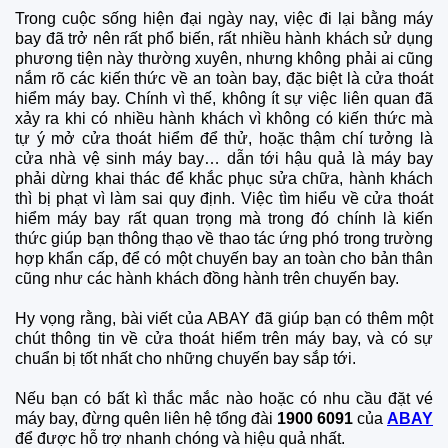
Trong cuộc sống hiện đại ngày nay, việc đi lại bằng máy
bay đã trở nên rất phổ biến, rất nhiều hành khách sử dụng
phương tiện này thường xuyên, nhưng không phải ai cũng
nắm rõ các kiến thức về an toàn bay, đặc biệt là cửa thoát
hiểm máy bay. Chính vì thế, không ít sự việc liên quan đã
xảy ra khi có nhiều hành khách vì không có kiến thức mà
tự ý mở cửa thoát hiểm để thử, hoặc thậm chí tưởng là
cửa nhà vệ sinh máy bay… dẫn tới hậu quả là máy bay
phải dừng khai thác để khắc phục sửa chữa, hành khách
thì bị phạt vì làm sai quy định. Việc tìm hiểu về cửa thoát
hiểm máy bay rất quan trọng mà trong đó chính là kiến
thức giúp bạn thông thạo về thao tác ứng phó trong trường
hợp khẩn cấp, để có một chuyến bay an toàn cho bản thân
cũng như các hành khách đồng hành trên chuyến bay.
Hy vọng rằng, bài viết của ABAY đã giúp bạn có thêm một
chút thông tin về cửa thoát hiểm trên máy bay, và có sự
chuẩn bị tốt nhất cho những chuyến bay sắp tới.
Nếu bạn có bất kì thắc mắc nào hoặc có nhu cầu đặt vé
máy bay, đừng quên liên hệ tổng đài
1900 6091
của
ABAY
để được hỗ trợ nhanh chóng và hiệu quả nhất.