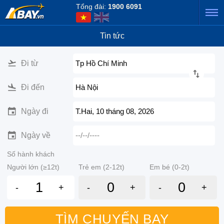
Tổng đài:
1900 6091
Tin tức
Đi từ
Tp Hồ Chí Minh
Đi đến
Hà Nội
Ngày đi
T.Hai, 10 tháng 08, 2026
Ngày về
--/--/----
Số hành khách
Người lớn (≥12t)
Trẻ em (2-12t)
Em bé (0-2t)
-
+
-
+
-
+
TÌM CHUYẾN BAY