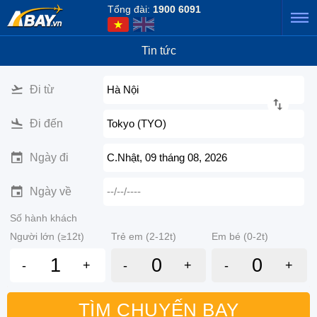
Tổng đài:
1900 6091
Tin tức
Đi từ
Hà Nội
Đi đến
Tokyo (TYO)
Ngày đi
C.Nhật, 09 tháng 08, 2026
Ngày về
--/--/----
Số hành khách
Người lớn (≥12t)
Trẻ em (2-12t)
Em bé (0-2t)
-
+
-
+
-
+
TÌM CHUYẾN BAY