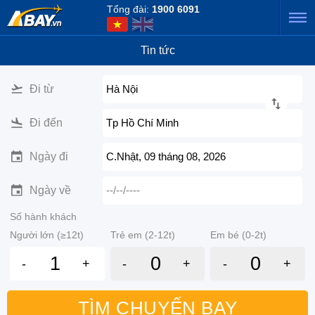
Tổng đài:
1900 6091
Tin tức
Đi từ
Hà Nội
Đi đến
Tp Hồ Chí Minh
Ngày đi
C.Nhật, 09 tháng 08, 2026
Ngày về
--/--/----
Số hành khách
Người lớn (≥12t)
Trẻ em (2-12t)
Em bé (0-2t)
-
+
-
+
-
+
TÌM CHUYẾN BAY