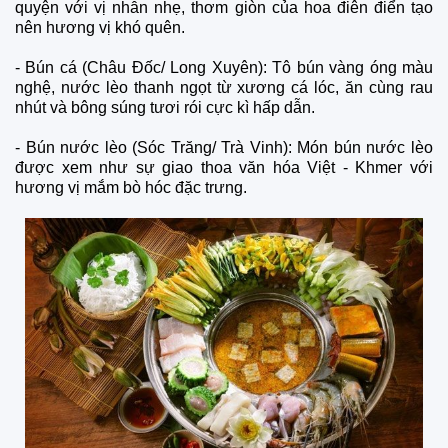
quyện với vị nhẫn nhẹ, thơm giòn của hoa điên điển tạo
nên hương vị khó quên.
-
Bún cá (Châu Đốc/ Long Xuyên): Tô bún vàng óng màu
nghệ, nước lèo thanh ngọt từ xương cá lóc, ăn cùng rau
nhút và bông súng tươi rói cực kì hấp dẫn.
-
Bún nước lèo (Sóc Trăng/ Trà Vinh): Món bún nước lèo
được xem như sự giao thoa văn hóa Việt - Khmer với
hương vị mắm bò hóc đặc trưng.