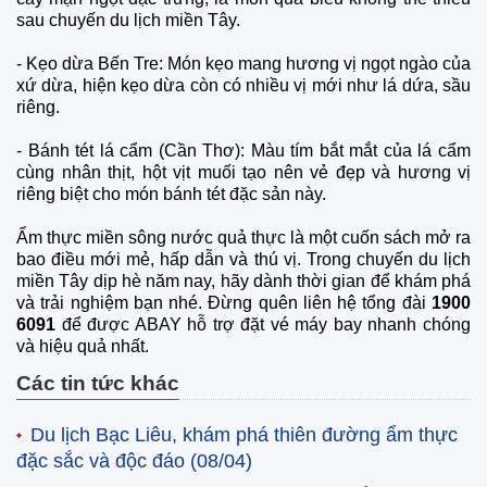
sau chuyến du lịch miền Tây.
-
Kẹo dừa Bến Tre: Món kẹo mang hương vị ngọt ngào của
xứ dừa, hiện kẹo dừa còn có nhiều vị mới như lá dứa, sầu
riêng.
-
Bánh tét lá cẩm (Cần Thơ): Màu tím bắt mắt của lá cẩm
cùng nhân thịt, hột vịt muối tạo nên vẻ đẹp và hương vị
riêng biệt cho món bánh tét đặc sản này.
Ẩm thực miền sông nước quả thực là một cuốn sách mở ra
bao điều mới mẻ, hấp dẫn và thú vị. Trong chuyến du lịch
miền Tây dịp hè năm nay, hãy dành thời gian để khám phá
và trải nghiệm bạn nhé. Đừng quên liên hệ tổng đài
1900
6091
để được ABAY hỗ trợ đặt vé máy bay nhanh chóng
và hiệu quả nhất.
Các tin tức khác
Du lịch Bạc Liêu, khám phá thiên đường ẩm thực
đặc sắc và độc đáo
(08/04)