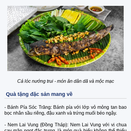
Cá lóc nướng trui - món ăn dân dã và mộc mạc
Quà tặng đặc sản mang về
-
Bánh Pía Sóc Trăng: Bánh pía với lớp vỏ mỏng tan bao
bọc nhân sầu riêng, đậu xanh và trứng muối béo ngậy.
-
Nem Lai Vung (Đồng Tháp): Nem Lai Vung với vị chua
cay mặn ngọt đặc trưng, là món quà biếu không thể thiếu