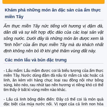
Khám phá những món ăn đặc sản của ẩm thực
miền Tây
Ẩm thực miền Tây nức tiếng với hương vị đậm đà,
dân dã và sự kết hợp độc đáo của các loại sản vật
sông nước. Dưới đây là những món ăn được xem là
"linh hồn" của ẩm thực miền Tây mà du khách nhất
định không nên bỏ lỡ khi ghé thăm vùng đất này.
Các món lẩu và bún đặc trưng
-
Lẩu mắm: Lẩu mắm được coi là biểu tượng của ẩm thực
miền Tây. Nước dùng đậm đà nấu từ mắm cá sặc hoặc cá
linh, ăn kèm với hàng chục loại rau đồng nội như bông
súng, kèo nèo, rau nhút tạo nên hương vị riêng khó có thể
tìm thấy ở bất kì vùng miền nào khác.
-
Lẩu cá linh bông điên điển: Đây có thể coi là món quà
đặc biệt của mùa nước nổi. Vị ngọt của cá linh non hòa