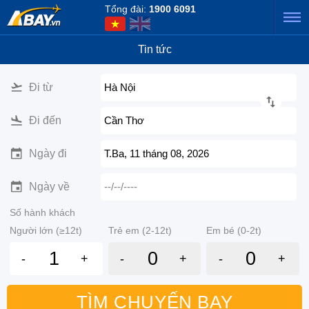
Tổng đài:
1900 6091
Tin tức
Đi từ
Hà Nội
Đi đến
Cần Thơ
Ngày đi
T.Ba, 11 tháng 08, 2026
Ngày về
--/--/----
Số hành khách
Người lớn (≥12t)
Trẻ em (2-12t)
Em bé (0-2t)
-
+
-
+
-
+
TÌM CHUYẾN BAY