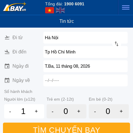
Tổng đài:
1900 6091
Tin tức
Đi từ
Hà Nội
Đi đến
Tp Hồ Chí Minh
Ngày đi
T.Ba, 11 tháng 08, 2026
Ngày về
--/--/----
Số hành khách
Người lớn (≥12t)
Trẻ em (2-12t)
Em bé (0-2t)
-
+
-
+
-
+
TÌM CHUYẾN BAY