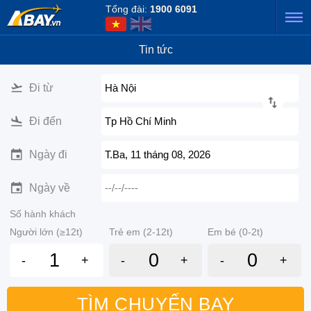
Tổng đài:
1900 6091
Tin tức
Đi từ
Hà Nội
Đi đến
Tp Hồ Chí Minh
Ngày đi
T.Ba, 11 tháng 08, 2026
Ngày về
--/--/----
Số hành khách
Người lớn (≥12t)
Trẻ em (2-12t)
Em bé (0-2t)
-
+
-
+
-
+
TÌM CHUYẾN BAY