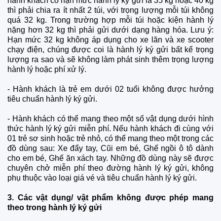
hành khách có hạn mức hành lý ký gửi là 35 kg hoặc 40 kg
thì phải chia ra ít nhất 2 túi, với trọng lượng mỗi túi không
quá 32 kg. Trong trường hợp mỗi túi hoặc kiện hành lý
nặng hơn 32 kg thì phải gửi dưới dạng hàng hóa. Lưu ý:
Hạn mức 32 kg không áp dụng cho xe lăn và xe scooter
chạy điện, chúng được coi là hành lý ký gửi bất kể trọng
lượng ra sao và sẽ không làm phát sinh thêm trọng lượng
hành lý hoặc phí xử lý.
- Hành khách là trẻ em dưới 02 tuổi không được hưởng
tiêu chuẩn hành lý ký gửi.
- Hành khách có thể mang theo một số vật dụng dưới hình
thức hành lý ký gửi miễn phí. Nếu hành khách đi cùng với
01 trẻ sơ sinh hoặc trẻ nhỏ, có thể mang theo một trong các
đồ dùng sau: Xe đẩy tay, Cũi em bé, Ghế ngồi ô tô dành
cho em bé, Ghế ăn xách tay. Những đồ dùng này sẽ được
chuyên chở miễn phí theo đường hành lý ký gửi, không
phụ thuộc vào loại giá vé và tiêu chuẩn hành lý ký gửi.
3. Các vật dụng/ vật phẩm không được phép mang
theo trong hành lý ký gửi