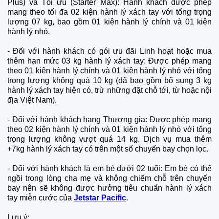
Plus) và Tối ưu (Starter Max): Hành khách được phép
mang theo tối đa 02 kiện hành lý xách tay với tổng trọng
lượng 07 kg, bao gồm 01 kiện hành lý chính và 01 kiện
hành lý nhỏ.
- Đối với hành khách có gói ưu đãi Linh hoạt hoặc mua
thêm hạn mức 03 kg hành lý xách tay: Được phép mang
theo 01 kiện hành lý chính và 01 kiện hành lý nhỏ với tổng
trọng lượng không quá 10 kg (đã bao gồm bổ sung 3 kg
hành lý xách tay hiện có, trừ những đặt chỗ tới, từ hoặc nội
địa Việt Nam).
- Đối với hành khách hạng Thương gia: Được phép mang
theo 02 kiện hành lý chính và 01 kiện hành lý nhỏ với tổng
trọng lượng không vượt quá 14 kg. Dịch vụ mua thêm
+7kg hành lý xách tay có trên một số chuyến bay chọn lọc.
- Đối với hành khách là em bé dưới 02 tuổi: Em bé có thể
ngồi trong lòng cha mẹ và không chiếm chỗ trên chuyến
bay nên sẽ không được hưởng tiêu chuẩn hành lý xách
tay miễn cước của
Jetstar Pacific
.
Lưu ý: