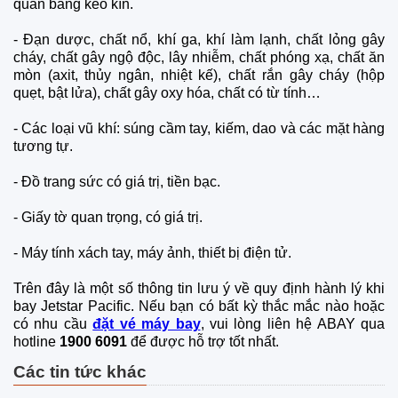
quấn băng keo kín.
- Đạn dược, chất nổ, khí ga, khí làm lạnh, chất lỏng gây
cháy, chất gây ngộ độc, lây nhiễm, chất phóng xạ, chất ăn
mòn (axit, thủy ngân, nhiệt kế), chất rắn gây cháy (hộp
quẹt, bật lửa), chất gây oxy hóa, chất có từ tính…
- Các loại vũ khí: súng cầm tay, kiếm, dao và các mặt hàng
tương tự.
- Đồ trang sức có giá trị, tiền bạc.
- Giấy tờ quan trọng, có giá trị.
- Máy tính xách tay, máy ảnh, thiết bị điện tử.
Trên đây là một số thông tin lưu ý về quy định hành lý khi
bay Jetstar Pacific. Nếu bạn có bất kỳ thắc mắc nào hoặc
có nhu cầu
đặt vé máy bay
, vui lòng liên hệ ABAY qua
hotline
1900 6091
để được hỗ trợ tốt nhất.
Các tin tức khác