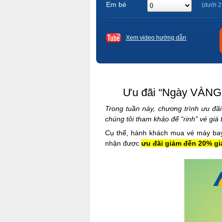
Em bé
(dưới 2
Xem video hướng dẫn
Ưu đãi “Ngày VÀNG t
Trong tuần này, chương trình ưu đã
chúng tôi tham khảo để “rinh” vé giá
Cụ thể, hành khách mua vé máy b
nhận được
ưu đãi giảm đến 20% giá