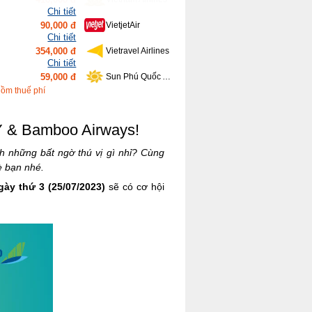
Chi tiết
354,000 đ
Vietravel Airlines
Chi tiết
59,000 đ
Sun Phú Quốc Airways
Chi tiết
639,000 đ
Bamboo Airways
Chi tiết
gồm thuế phí
416,000 đ
Vietnam Airlines
AY & Bamboo Airways!
h những bất ngờ thú vị gì nhỉ? Cùng
è bạn nhé.
ày thứ 3 (25/07/2023)
sẽ có cơ hội